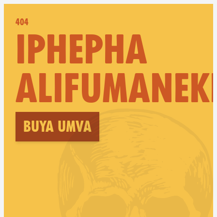
404
IPHEPHA
ALIFUMANEK
Buya umva