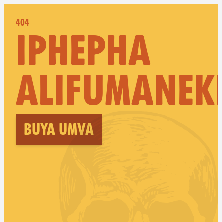
404
IPHEPHA
ALIFUMANEK
Buya umva