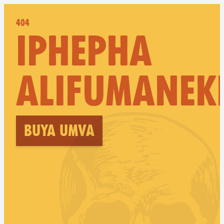
404
IPHEPHA
ALIFUMANEK
Buya umva