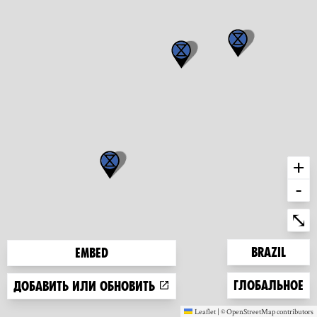
+
-
Ent
⤡
Zoom to
Brazil
Embed
Zoom to
Глобальное
Добавить или обновить
Leaflet
|
©
OpenStreetMap
contributors
(new window)
(new window