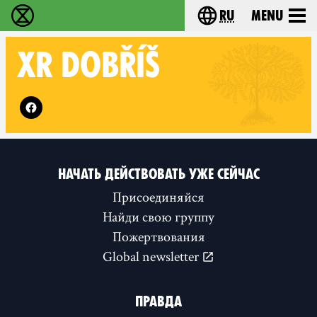
ru
Menu
Extinction Rebellion - Home
Choose your langu
XR
DOBŘÍŠ
Follow XR Dobříš on
НАЧАТЬ ДЕЙСТВОВАТЬ УЖЕ СЕЙЧАС
Присоединяйся
Найди свою группу
Пожертвования
Global newsletter
ПРАВДА