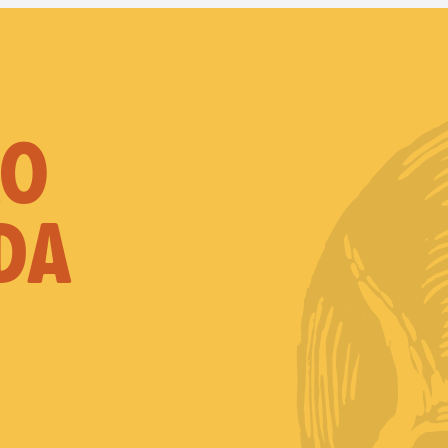
ÃO
DA