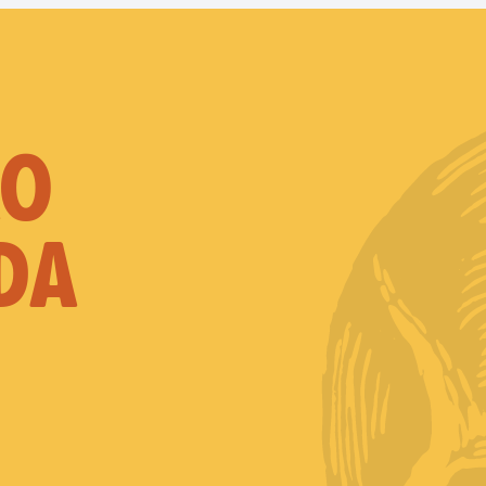
ÃO
DA