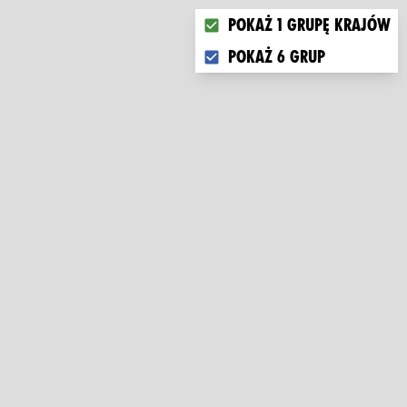
Choose what you want to di
Pokaż 1 grupę krajów
Pokaż 6 grup