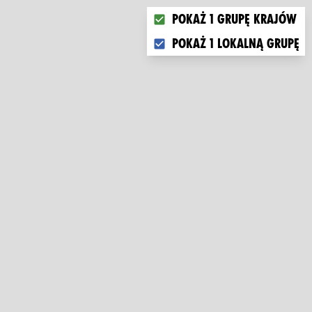
Choose what you want to dis
Pokaż 1 grupę krajów
Pokaż 1 lokalną grupę