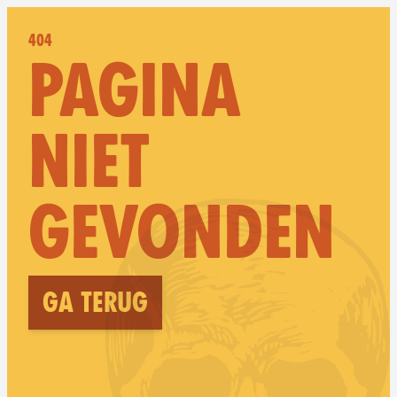
404
PAGINA
NIET
GEVONDEN
Ga terug