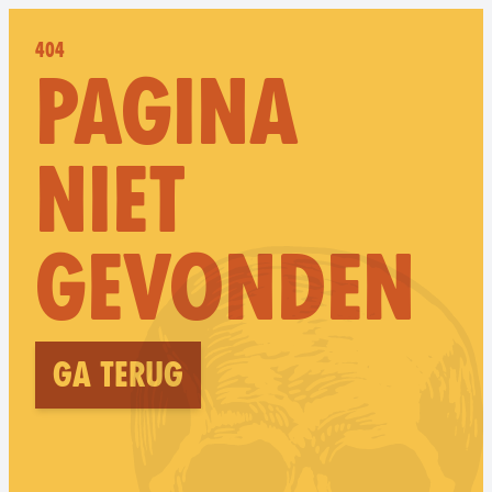
404
PAGINA
NIET
GEVONDEN
Ga terug