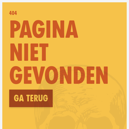
404
PAGINA
NIET
GEVONDEN
Ga terug