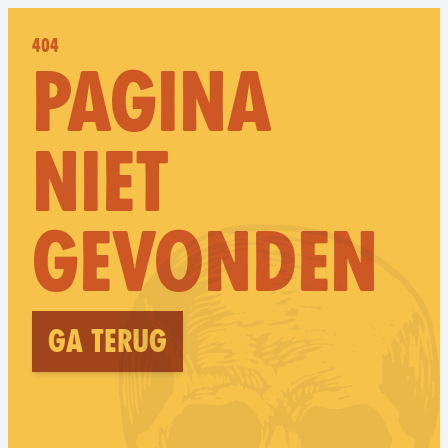
404
PAGINA
NIET
GEVONDEN
Ga terug