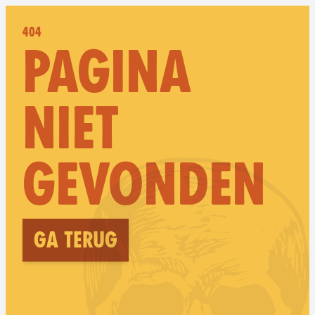
404
PAGINA
NIET
GEVONDEN
Ga terug