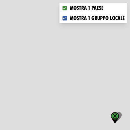
Choose what you want to disp
Mostra 1 paese
Mostra 1 gruppo locale