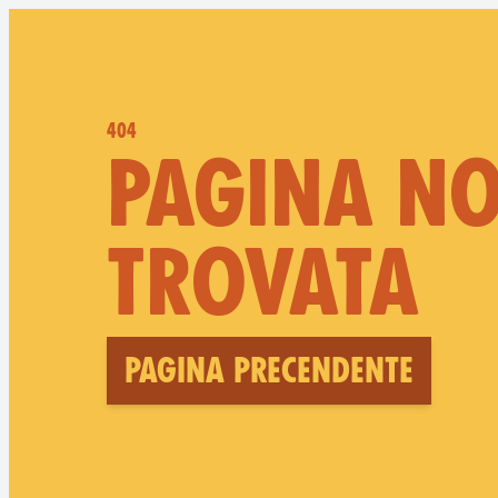
404
PAGINA N
TROVATA
Pagina precendente