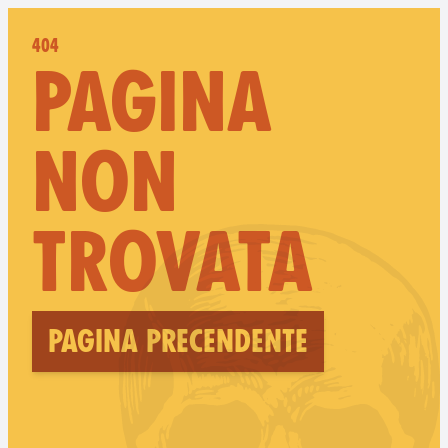
404
PAGINA
NON
TROVATA
Pagina precendente