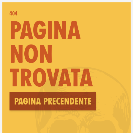
404
PAGINA
NON
TROVATA
Pagina precendente