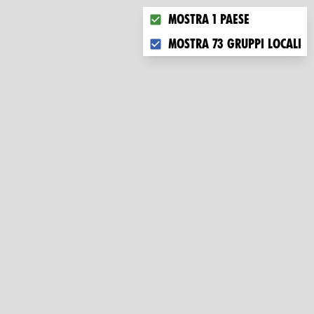
Choose what you want to disp
Mostra 1 paese
Mostra 73 gruppi locali