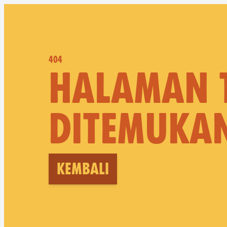
404
HALAMAN 
DITEMUKA
Kembali