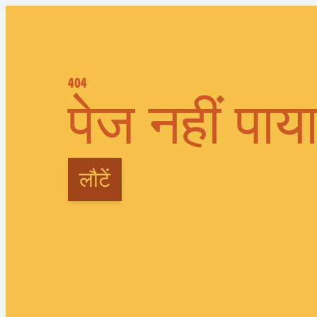
404
पेज नहीं पाय
लौटें