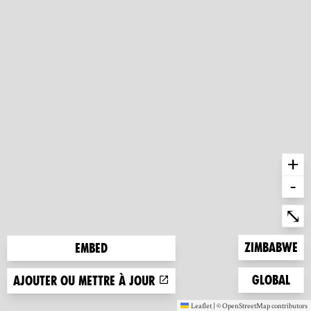
+
-
Ent
⤡
Zoom to
Zimbabwe
Embed
Zoom to
Global
Ajouter ou mettre à jour
Leaflet
|
©
OpenStreetMap
contributors
(nouvelle fenêtre)
(nouvelle fen