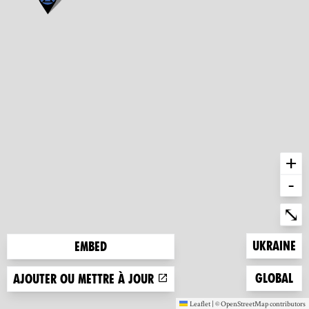
+
-
Ent
⤡
Zoom to
Ukraine
Embed
Zoom to
Global
Ajouter ou mettre à jour
Leaflet
|
©
OpenStreetMap
contributors
(nouvelle fenêtre)
(nouvelle fen