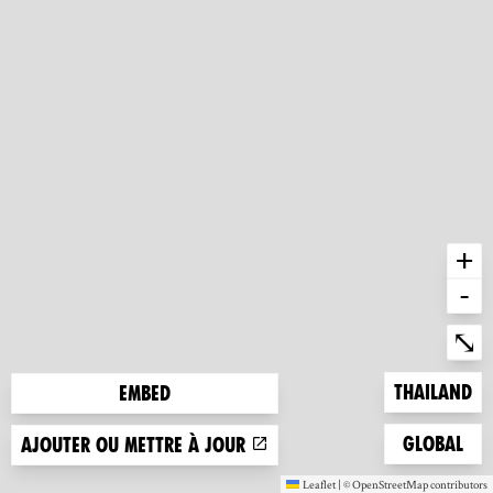
+
-
Ent
⤡
Zoom to
Thailand
Embed
Zoom to
Global
Ajouter ou mettre à jour
Leaflet
|
©
OpenStreetMap
contributors
(nouvelle fenêtre)
(nouvelle fen