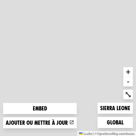
+
-
Ent
⤡
Zoom to
Sierra Leone
Embed
Zoom to
Global
Ajouter ou mettre à jour
Leaflet
|
©
OpenStreetMap
contributors
(nouvelle fenêtre)
(nouvelle fen