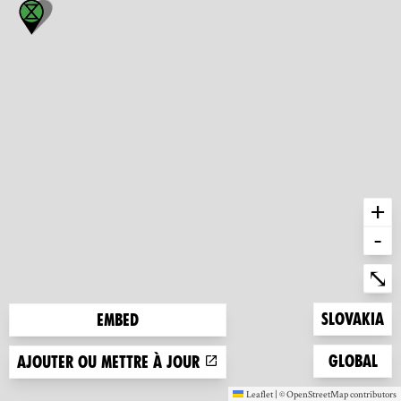
+
-
Ent
⤡
Zoom to
Slovakia
Embed
Zoom to
Global
Ajouter ou mettre à jour
Leaflet
|
©
OpenStreetMap
contributors
(nouvelle fenêtre)
(nouvelle fen