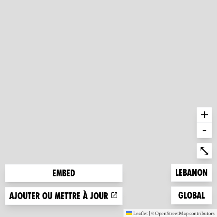
+
-
Ent
⤡
Zoom to
Lebanon
Embed
Zoom to
Global
Ajouter ou mettre à jour
Leaflet
|
©
OpenStreetMap
contributors
(nouvelle fenêtre)
(nouvelle fen