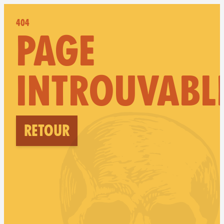
404
PAGE
INTROUVABL
Retour