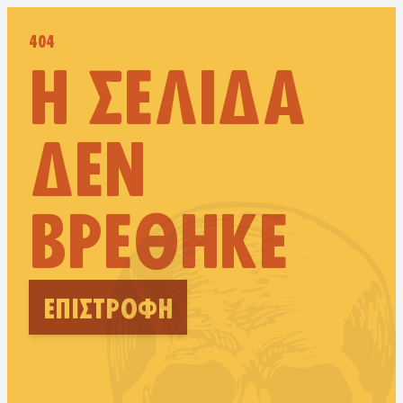
404
Η ΣΕΛΊΔΑ
ΔΕΝ
ΒΡΈΘΗΚΕ
ΕΠΙΣΤΡΟΦΉ