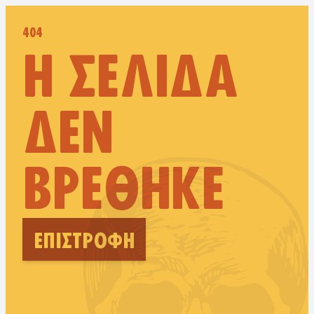
404
Η ΣΕΛΊΔΑ
ΔΕΝ
ΒΡΈΘΗΚΕ
ΕΠΙΣΤΡΟΦΉ