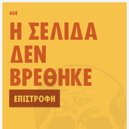
404
Η ΣΕΛΊΔΑ
ΔΕΝ
ΒΡΈΘΗΚΕ
ΕΠΙΣΤΡΟΦΉ