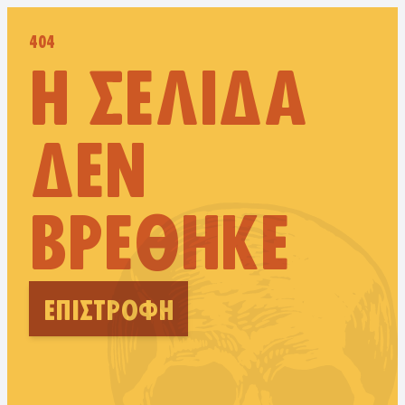
404
Η ΣΕΛΊΔΑ
ΔΕΝ
ΒΡΈΘΗΚΕ
ΕΠΙΣΤΡΟΦΉ