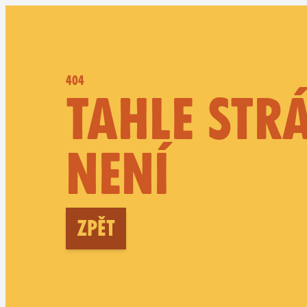
404
TAHLE STR
NENÍ
Zpět