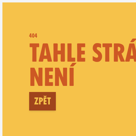
404
TAHLE STR
NENÍ
Zpět