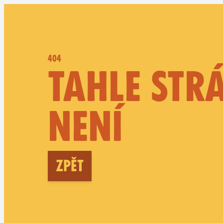
404
TAHLE STR
NENÍ
Zpět