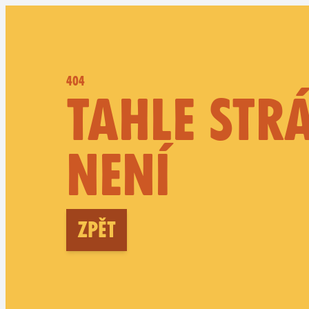
404
TAHLE STR
NENÍ
Zpět