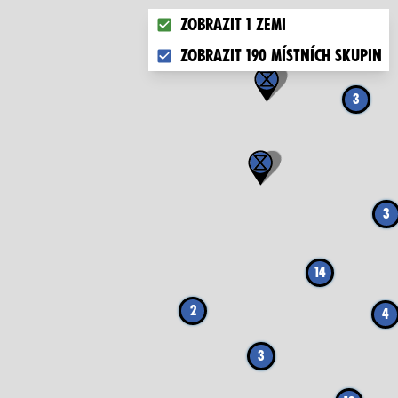
Choose what you want to display 
Zobrazit 1 zemi
Zobrazit 190 místních skupin
3
3
14
2
4
3