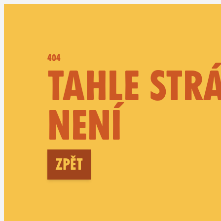
404
TAHLE STR
NENÍ
Zpět