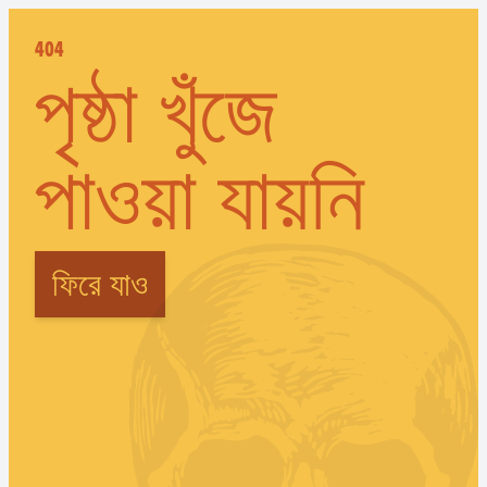
404
পৃষ্ঠা খুঁজে
পাওয়া যায়নি
ফিরে যাও