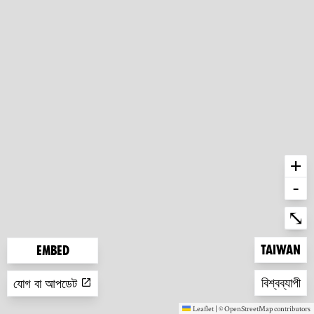
+
-
Ent
⤡
Zoom to
Taiwan
Embed
Zoom to
বিশ্বব্যাপী
যোগ বা আপডেট
Leaflet
|
©
OpenStreetMap
contributors
(new window)
(new window