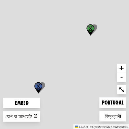
+
-
Ent
⤡
Zoom to
Portugal
Embed
Zoom to
বিশ্বব্যাপী
যোগ বা আপডেট
Leaflet
|
©
OpenStreetMap
contributors
(new window)
(new window