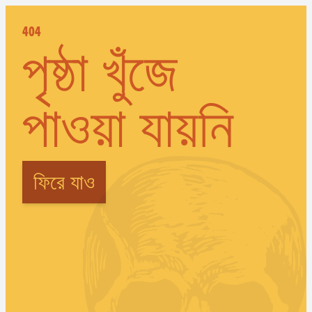
404
পৃষ্ঠা খুঁজে
পাওয়া যায়নি
ফিরে যাও