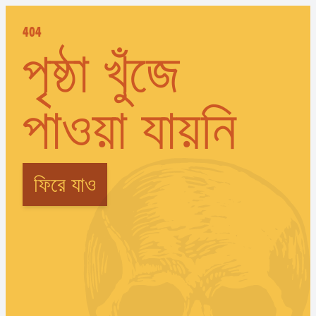
404
পৃষ্ঠা খুঁজে
পাওয়া যায়নি
ফিরে যাও