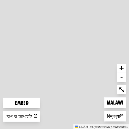
+
-
Ent
⤡
Zoom to
Malawi
Embed
Zoom to
বিশ্বব্যাপী
যোগ বা আপডেট
Leaflet
|
©
OpenStreetMap
contributors
(new window)
(new window