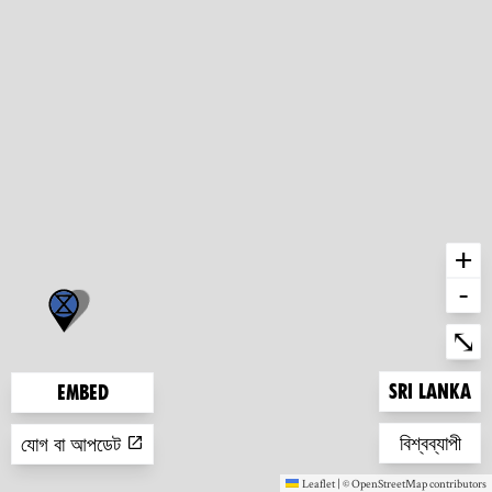
+
-
Ent
⤡
Zoom to
Sri Lanka
Embed
Zoom to
বিশ্বব্যাপী
যোগ বা আপডেট
Leaflet
|
©
OpenStreetMap
contributors
(new window)
(new window