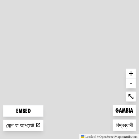
+
-
Ent
⤡
Zoom to
Gambia
Embed
Zoom to
বিশ্বব্যাপী
যোগ বা আপডেট
Leaflet
|
©
OpenStreetMap
contributors
(new window)
(new window