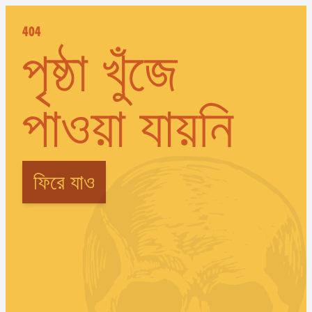
404
পৃষ্ঠা খুঁজে
পাওয়া যায়নি
ফিরে যাও