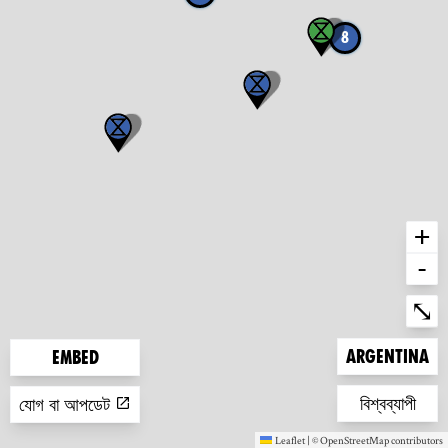
8
+
-
Ent
⤡
Zoom to
Argentina
Embed
Zoom to
বিশ্বব্যাপী
যোগ বা আপডেট
Leaflet
|
©
OpenStreetMap
contributors
(new window)
(new window