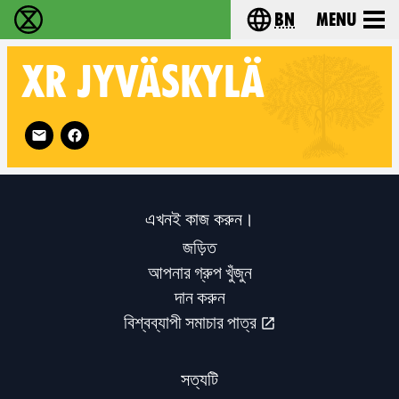
bn
Menu
বিলুপ্তি বিদ্রোহ - Home
Choose your langu
XR
JYVÄSKYLÄ
Follow XR Jyväskylä on
এখনই কাজ করুন।
জড়িত
আপনার গ্রুপ খুঁজুন
দান করুন
বিশ্বব্যাপী সমাচার পাত্র
সত্যটি