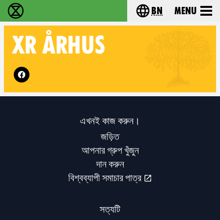
bn
Menu
বিলুপ্তি বিদ্রোহ - Home
Choose your langu
XR
ÅRHUS
Follow XR Århus on
এখনই কাজ করুন।
জড়িত
আপনার গ্রুপ খুঁজুন
দান করুন
বিশ্বব্যাপী সমাচার পাত্র
সত্যটি